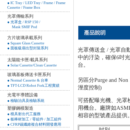
● IC Tray / LED Tray / Frame / Frame
Cassette / Frame Box
光罩傳輸系列
● 光罩盒 / RSP 150 /
Mask SMIF Pod
方片玻璃承載系列
● Square Glass Cassette
● 面板級扇出型封裝系列
光罩傳送盒 / 光罩自動化傳
中的汙染，確保6吋
太陽能卡匣/載具系列
台。
● Solar Cassette/Clean Cassette
玻璃基板傳送卡匣系列
另區分Purge and
● Normal Cassette & 台車
● TFT-LCD Robot Fork工程實績
溼度控制)
光電半導體設備
可搭配曝光機、光罩檢查
● 檢驗治具及檢驗系統
用機台。廠牌如ASML
塑膠鋼模製造
● 模具射出代工服務
相容的型號產品提供
● 板棒材加工 / 零組件 / 加工組件
● CFRP碳纖維複合材料開發應用
吋別