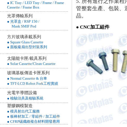
5. 所有進行之作業
● IC Tray / LED Tray / Frame / Frame
Cassette / Frame Box
管整套生產、包裝、
品。
光罩傳輸系列
● 光罩盒 / RSP 150 /
Mask SMIF Pod
● CNC加工組件
方片玻璃承載系列
● Square Glass Cassette
● 面板級扇出型封裝系列
太陽能卡匣/載具系列
● Solar Cassette/Clean Cassette
玻璃基板傳送卡匣系列
● Normal Cassette & 台車
● TFT-LCD Robot Fork工程實績
光電半導體設備
● 檢驗治具及檢驗系統
塑膠鋼模製造
● 模具射出代工服務
● 板棒材加工 / 零組件 / 加工組件
● CFRP碳纖維複合材料開發應用