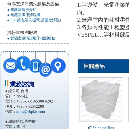
1.半導體、光電產
無塵室潔淨清洗組裝及設備
● 無塵室清洗介紹
向。
● 無塵室潔淨清洗機
2.無塵室內的耗材零
● ESG綠色清洗循環(晶圓盒清洗
)
3.各類高性能工程塑
實驗室檢測服務
VESPEL…等材料部
● 實驗室微污染離子檢測服務
業務諮詢
● 總公司-台灣
窗口：李小姐
電話：+886-3-318-5300 #202
傳真：+886-3-328-2290
信箱：
sales@ckplas.com
● 總經銷代理-中國
窗口：李小姐
6" Shipping Box