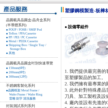
塑膠鋼模製造-板棒材加
晶圓載具晶圓盒/晶舟盒系列
(半導體系列)
● 設備零組件
● FOUP / FOSB / SMIF Pod
● Teflon / PFA Cassette
● PP / PEI / PC Cassette
● Metal / PEEK Cassette
● Shipping Box / Single Tray /
Storage Box
● 其他
晶圓載具晶圓盒吋別快速導覽
● 150mm(6吋)
1. 我們提供最完善
● 200mm(8吋)
● 300mm(12吋)
至塑膠製品的加工。
2. 我們擁有最專業
不銹鋼客製化系列
3. 此外針對特殊產
●晶圓框架 Metal Frame /
Wafer Frame / Wafer Ring
刀具、加工製程及設
雷雕 刻字 清洗服務
4. 廠內並設有先進
封裝測試系列系列