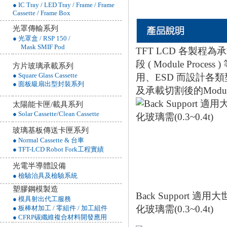
● IC Tray / LED Tray / Frame / Frame
Cassette / Frame Box
光罩傳輸系列
● 光罩盒 / RSP 150 /
Mask SMIF Pod
TFT LCD 各製程為承載基板
段 ( Module P
方片玻璃承載系列
● Square Glass Cassette
用、ESD 而設計各類型
● 面板級扇出型封裝系列
及承載切割後的Module Ca
太陽能卡匣/載具系列
● Solar Cassette/Clean Cassette
玻璃基板傳送卡匣系列
● Normal Cassette & 台車
● TFT-LCD Robot Fork工程實績
光電半導體設備
● 檢驗治具及檢驗系統
塑膠鋼模製造
Back Support 適用
● 模具射出代工服務
化玻璃需(0.3~0.4t)
● 板棒材加工 / 零組件 / 加工組件
● CFRP碳纖維複合材料開發應用