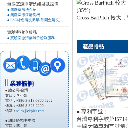
無塵室潔淨清洗組裝及設備
● 無塵室清洗介紹
● 無塵室潔淨清洗機
Cross BarPitch 
● ESG綠色清洗循環(晶圓盒清洗
)
實驗室檢測服務
● 實驗室微污染離子檢測服務
業務諮詢
● 總公司-台灣
窗口：李小姐
電話：+886-3-318-5300 #202
傳真：+886-3-328-2290
信箱：
sales@ckplas.com
● 專利字號：
台灣專利字號第I571420、
● 總經銷代理-中國
窗口：李小姐
中國大陸專利字號第CN20