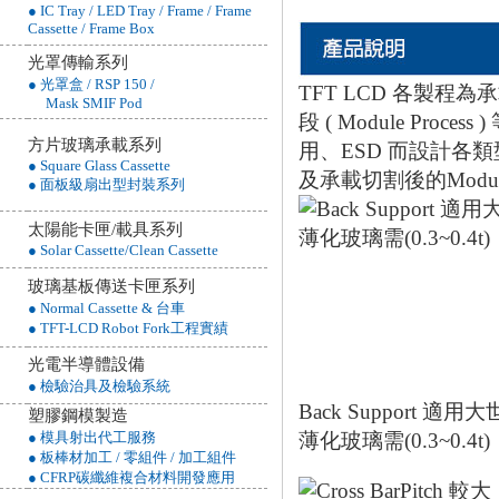
● IC Tray / LED Tray / Frame / Frame
Cassette / Frame Box
光罩傳輸系列
● 光罩盒 / RSP 150 /
TFT LCD 各製程為承載基板
Mask SMIF Pod
段 ( Module P
方片玻璃承載系列
用、ESD 而設計各類型
● Square Glass Cassette
及承載切割後的Module Ca
● 面板級扇出型封裝系列
太陽能卡匣/載具系列
● Solar Cassette/Clean Cassette
玻璃基板傳送卡匣系列
● Normal Cassette & 台車
● TFT-LCD Robot Fork工程實績
光電半導體設備
● 檢驗治具及檢驗系統
Back Support 適用大
塑膠鋼模製造
● 模具射出代工服務
薄化玻璃需(0.3~0.4t)
● 板棒材加工 / 零組件 / 加工組件
● CFRP碳纖維複合材料開發應用