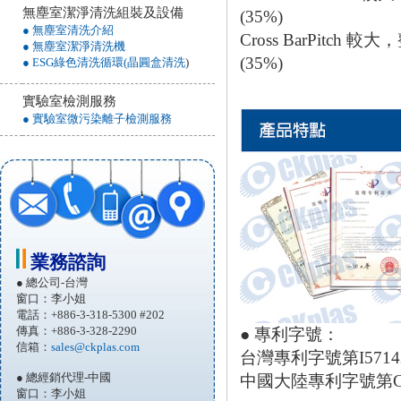
無塵室潔淨清洗組裝及設備
● 無塵室清洗介紹
Cross BarPitch
● 無塵室潔淨清洗機
(35%)
● ESG綠色清洗循環(晶圓盒清洗
)
實驗室檢測服務
● 實驗室微污染離子檢測服務
業務諮詢
● 總公司-台灣
窗口：李小姐
電話：+886-3-318-5300 #202
傳真：+886-3-328-2290
● 專利字號：
信箱：
sales@ckplas.com
台灣專利字號第I571420、
● 總經銷代理-中國
中國大陸專利字號第CN20
窗口：李小姐