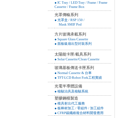
● IC Tray / LED Tray / Frame / Frame
Cassette / Frame Box
光罩傳輸系列
● 光罩盒 / RSP 150 /
Mask SMIF Pod
方片玻璃承載系列
● Square Glass Cassette
● 面板級扇出型封裝系列
太陽能卡匣/載具系列
● Solar Cassette/Clean Cassette
玻璃基板傳送卡匣系列
● Normal Cassette & 台車
● TFT-LCD Robot Fork工程實績
光電半導體設備
● 檢驗治具及檢驗系統
塑膠鋼模製造
● 模具射出代工服務
● 板棒材加工 / 零組件 / 加工組件
● CFRP碳纖維複合材料開發應用