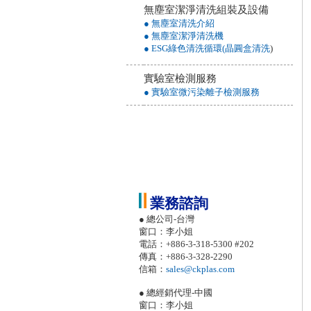
無塵室潔淨清洗組裝及設備
● 無塵室清洗介紹
● 無塵室潔淨清洗機
● ESG綠色清洗循環(晶圓盒清洗
)
實驗室檢測服務
● 實驗室微污染離子檢測服務
業務諮詢
● 總公司-台灣
窗口：李小姐
電話：+886-3-318-5300 #202
傳真：+886-3-328-2290
信箱：
sales@ckplas.com
● 總經銷代理-中國
窗口：李小姐