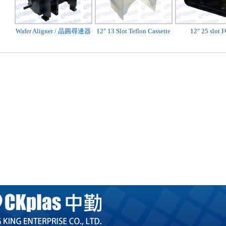
Wafer Aligner / 晶圓尋邊器
12" 13 Slot Teflon Cassette
12" 25 slot 