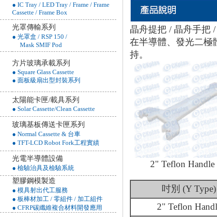
● IC Tray / LED Tray / Frame / Frame
Cassette / Frame Box
光罩傳輸系列
晶舟提把 / 晶舟手把 / 晶圓
● 光罩盒 / RSP 150 /
在半導體、發光二極
Mask SMIF Pod
持。
方片玻璃承載系列
● Square Glass Cassette
● 面板級扇出型封裝系列
太陽能卡匣/載具系列
● Solar Cassette/Clean Cassette
玻璃基板傳送卡匣系列
● Normal Cassette & 台車
● TFT-LCD Robot Fork工程實績
光電半導體設備
2" Teflon Handle
● 檢驗治具及檢驗系統
塑膠鋼模製造
吋別 (Y Type)
● 模具射出代工服務
● 板棒材加工 / 零組件 / 加工組件
2" Teflon Hand
● CFRP碳纖維複合材料開發應用