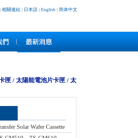
|
相關連結
|
日本語
|
English
|
简体中文
製程傳送卡匣 / 太陽能電池片卡匣 / 太
er Solar Wafer Cassette
-CM510、TS-CM610