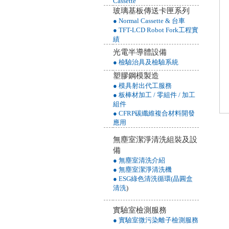
Cassette
玻璃基板傳送卡匣系列
● Normal Cassette & 台車
● TFT-LCD Robot Fork工程實
績
光電半導體設備
● 檢驗治具及檢驗系統
塑膠鋼模製造
● 模具射出代工服務
● 板棒材加工 / 零組件 / 加工
組件
● CFRP碳纖維複合材料開發
應用
無塵室潔淨清洗組裝及設
備
● 無塵室清洗介紹
● 無塵室潔淨清洗機
● ESG綠色清洗循環(晶圓盒
清洗
)
實驗室檢測服務
● 實驗室微污染離子檢測服務