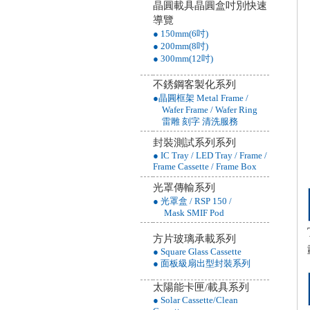
晶圓載具晶圓盒吋別快速
導覽
● 150mm(6吋)
● 200mm(8吋)
● 300mm(12吋)
不銹鋼客製化系列
●晶圓框架 Metal Frame /
Wafer Frame / Wafer Ring
雷雕 刻字 清洗服務
封裝測試系列系列
● IC Tray / LED Tray / Frame /
Frame Cassette / Frame Box
光罩傳輸系列
● 光罩盒 / RSP 150 /
Mask SMIF Pod
方片玻璃承載系列
● Square Glass Cassette
● 面板級扇出型封裝系列
太陽能卡匣/載具系列
● Solar Cassette/Clean