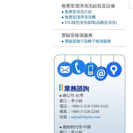
無塵室潔淨清洗組裝及設備
● 無塵室清洗介紹
● 無塵室潔淨清洗機
● ESG綠色清洗循環(晶圓盒清洗
)
實驗室檢測服務
● 實驗室微污染離子檢測服務
業務諮詢
● 總公司-台灣
窗口：李小姐
電話：+886-3-318-5300 #202
傳真：+886-3-328-2290
信箱：
sales@ckplas.com
● 總經銷代理-中國
窗口：李小姐