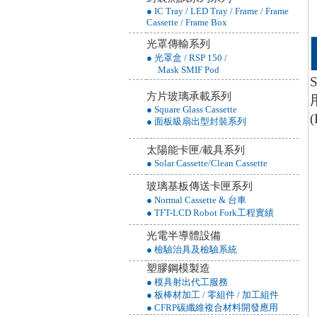
● IC Tray / LED Tray / Frame / Frame
Cassette / Frame Box
光罩傳輸系列
● 光罩盒 / RSP 150 /
Mask SMIF Pod
方片玻璃承載系列
● Square Glass Cassette
● 面板級扇出型封裝系列
太陽能卡匣/載具系列
● Solar Cassette/Clean Cassette
玻璃基板傳送卡匣系列
● Normal Cassette & 台車
● TFT-LCD Robot Fork工程實績
光電半導體設備
● 檢驗治具及檢驗系統
塑膠鋼模製造
● 模具射出代工服務
● 板棒材加工 / 零組件 / 加工組件
● CFRP碳纖維複合材料開發應用