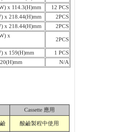
(W) x 114.3(H)mm
12 PCS
W) x 218.44(H)mm
2PCS
W) x 218.44(H)mm
2PCS
W) x
2PCS
W) x 159(H)mm
1 PCS
 320(H)mm
N/A
Cassette 應用
強鹼
酸鹼製程中使用