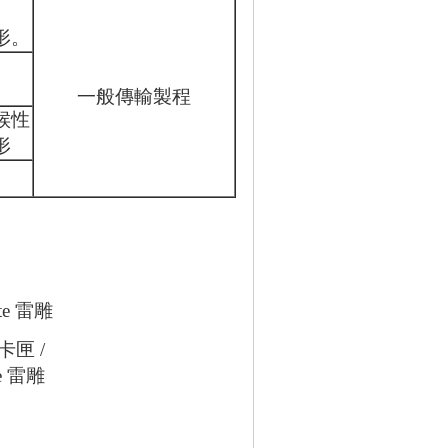
形。
，
一般傳輸製程
候性
形
。
匣 /
te 雷雕