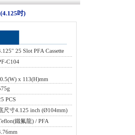
(4.125吋)
" 25 Slot PFA Cassette
-C104
0.5(W) x 113(H)mm
75g
 PCS
4.125 inch (Ø104mm)
lon(鐵氟龍) / PFA
76mm