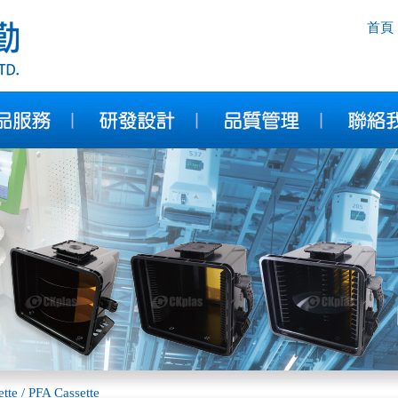
首頁
tte / PFA Cassette