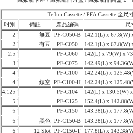
Teflon Cassette / PFA Cassett
吋別
備註
產品編碼
尺
2"
無豆
PF-C050-B
142.1(L) x 67.8(W)
2"
有豆
PF-C050
142.1(L) x 67.8(W)
2.5"
PF-C060
142(L) x 79(W) x 
3"
PF-C075
142.49(L) x 94.36(
4"
PF-C100
142.24(L) x 125.48
4"
鏤空
PF-C100-H
142.24(L) x 125.48
4.125"
PF-C104
142(L) x 130.5(W) 
5"
PF-C125
152.4(L) x 142.88(
6"
PF-C150
143.38(L) x 177.8(
6"
黑色
PF-C150-B
143.38(L) x 177.8(
6"
12 Slot
PF-C150-T
177.8(L) x 143.38(