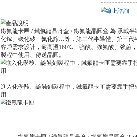
鐵氟龍卡匣 / 鐵氟龍晶舟盒 / 鐵氟龍晶圓盒 為 承
化鎵、碳化矽、氮化鎵…等，第二代半導體、第三代
客戶需求設計，耐高溫160℃、強酸、強氟酸、強鹼，應用於
製程中使用、傳送晶圓。
進入化學酸、鹼蝕刻製程中，鐵氟龍卡匣需要靠手把
用。
鐵氟龍卡匣 / 鐵氟龍晶舟盒 / 鐵氟龍晶圓盒 2"~8" 25 sl