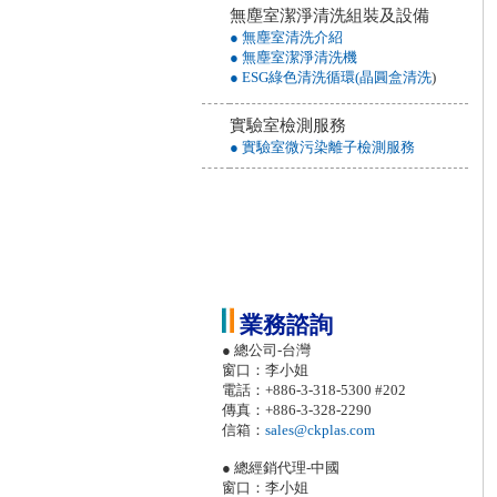
無塵室潔淨清洗組裝及設備
● 無塵室清洗介紹
● 無塵室潔淨清洗機
● ESG綠色清洗循環(晶圓盒清洗
)
實驗室檢測服務
● 實驗室微污染離子檢測服務
業務諮詢
● 總公司-台灣
窗口：李小姐
電話：+886-3-318-5300 #202
傳真：+886-3-328-2290
信箱：
sales@ckplas.com
● 總經銷代理-中國
窗口：李小姐