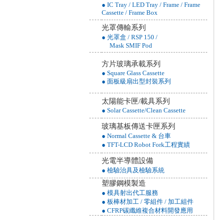
● IC Tray / LED Tray / Frame / Frame
Cassette / Frame Box
光罩傳輸系列
● 光罩盒 / RSP 150 /
Mask SMIF Pod
方片玻璃承載系列
● Square Glass Cassette
● 面板級扇出型封裝系列
太陽能卡匣/載具系列
● Solar Cassette/Clean Cassette
玻璃基板傳送卡匣系列
● Normal Cassette & 台車
● TFT-LCD Robot Fork工程實績
光電半導體設備
● 檢驗治具及檢驗系統
塑膠鋼模製造
● 模具射出代工服務
● 板棒材加工 / 零組件 / 加工組件
● CFRP碳纖維複合材料開發應用