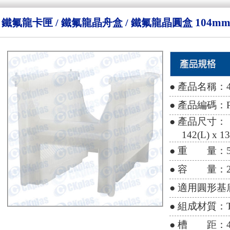
104mm
鐵氟龍卡匣 / 鐵氟龍晶舟盒 / 鐵氟龍晶圓盒
● 產品名稱：4.125
● 產品編碼：PF
● 產品尺寸：
142(L) x 13
● 重 量：5
● 容 量：25
● 適用圓形基底尺寸
● 組成材質：Tef
● 槽 距：4.