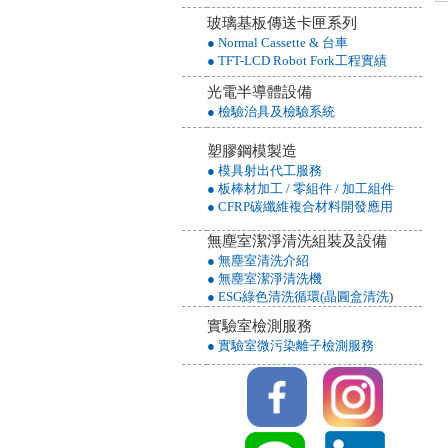
玻璃基板傳送卡匣系列
● Normal Cassette & 台車
● TFT-LCD Robot Fork工程實績
光電半導體設備
● 檢驗治具及檢驗系統
塑膠鋼模製造
● 模具射出代工服務
● 板棒材加工 / 零組件 / 加工組件
● CFRP碳纖維複合材料開發應用
無塵室潔淨清洗組裝及設備
● 無塵室清洗介紹
● 無塵室潔淨清洗機
● ESG綠色清洗循環(晶圓盒清洗
)
實驗室檢測服務
● 實驗室微污染離子檢測服務