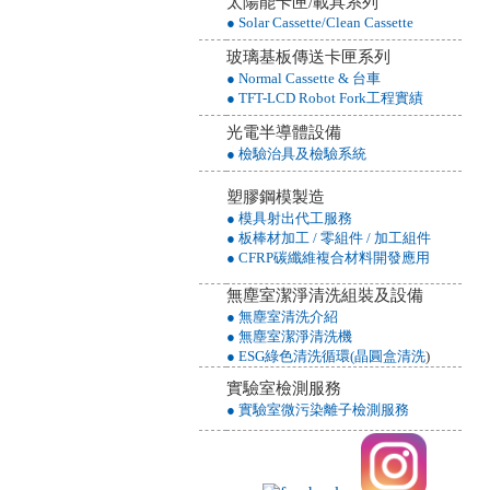
太陽能卡匣/載具系列
● Solar Cassette/Clean Cassette
玻璃基板傳送卡匣系列
● Normal Cassette & 台車
● TFT-LCD Robot Fork工程實績
光電半導體設備
● 檢驗治具及檢驗系統
塑膠鋼模製造
● 模具射出代工服務
● 板棒材加工 / 零組件 / 加工組件
● CFRP碳纖維複合材料開發應用
無塵室潔淨清洗組裝及設備
● 無塵室清洗介紹
● 無塵室潔淨清洗機
● ESG綠色清洗循環(晶圓盒清洗
)
實驗室檢測服務
● 實驗室微污染離子檢測服務