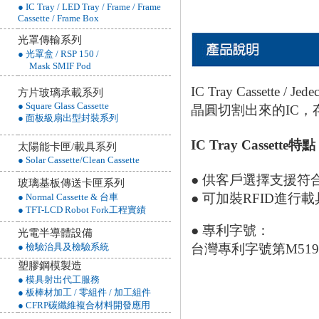
● IC Tray / LED Tray / Frame / Frame
Cassette / Frame Box
光罩傳輸系列
● 光罩盒 / RSP 150 /
Mask SMIF Pod
IC Tray Cassette / 
方片玻璃承載系列
● Square Glass Cassette
晶圓切割出來的IC，存放於J
● 面板級扇出型封裝系列
IC Tray Cassette特點
太陽能卡匣/載具系列
● Solar Cassette/Clean Cassette
● 供客戶選擇支援符合T
玻璃基板傳送卡匣系列
● 可加裝RFID進行
● Normal Cassette & 台車
● TFT-LCD Robot Fork工程實績
● 專利字號：
光電半導體設備
● 檢驗治具及檢驗系統
台灣專利字號第M519
塑膠鋼模製造
● 模具射出代工服務
● 板棒材加工 / 零組件 / 加工組件
● CFRP碳纖維複合材料開發應用