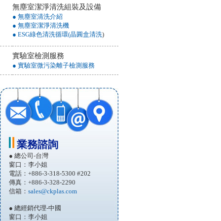
無塵室潔淨清洗組裝及設備
● 無塵室清洗介紹
● 無塵室潔淨清洗機
● ESG綠色清洗循環(晶圓盒清洗
)
實驗室檢測服務
● 實驗室微污染離子檢測服務
業務諮詢
● 總公司-台灣
窗口：李小姐
電話：+886-3-318-5300 #202
傳真：+886-3-328-2290
信箱：
sales@ckplas.com
● 總經銷代理-中國
窗口：李小姐