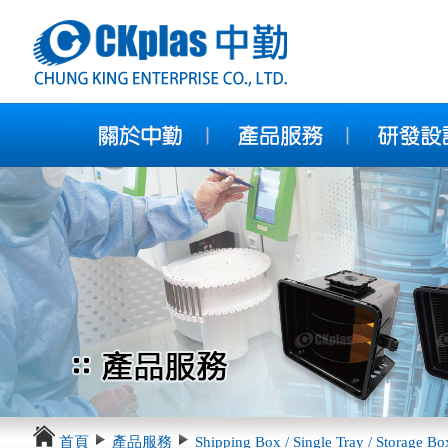
首頁
產品服務
Shipping Box / Single Tray / Storage Bo