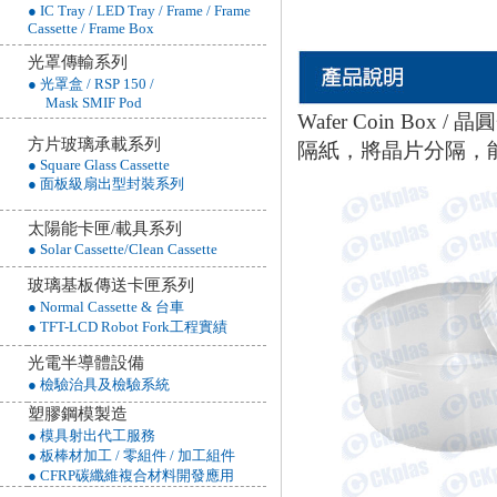
● IC Tray / LED Tray / Frame / Frame
Cassette / Frame Box
光罩傳輸系列
● 光罩盒 / RSP 150 /
Mask SMIF Pod
Wafer Coin B
方片玻璃承載系列
隔紙，將晶片分隔，
● Square Glass Cassette
● 面板級扇出型封裝系列
太陽能卡匣/載具系列
● Solar Cassette/Clean Cassette
玻璃基板傳送卡匣系列
● Normal Cassette & 台車
● TFT-LCD Robot Fork工程實績
光電半導體設備
● 檢驗治具及檢驗系統
塑膠鋼模製造
● 模具射出代工服務
● 板棒材加工 / 零組件 / 加工組件
● CFRP碳纖維複合材料開發應用